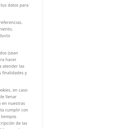
 tus datos para
referencias,
miento,
oducto
ados (sean
ara hacer
a atender las
 finalidades y
okies, en caso
de llenar
ón en nuestras
sta cumplir con
s tiempos
ripción de las