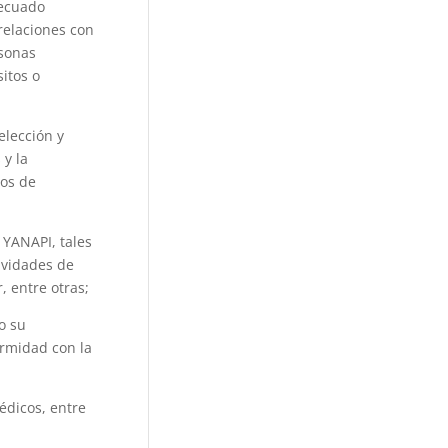
decuado
relaciones con
rsonas
itos o
elección y
 y la
ios de
 YANAPI, tales
ividades de
, entre otras;
o su
ormidad con la
édicos, entre