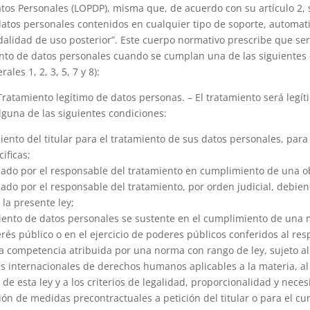
tos Personales (LOPDP), misma que, de acuerdo con su artículo 2, s
atos personales contenidos en cualquier tipo de soporte, automati
lidad de uso posterior”. Este cuerpo normativo prescribe que ser
iento de datos personales cuando se cumplan una de las siguientes
ales 1, 2, 3, 5, 7 y 8):
Tratamiento legítimo de datos personas. – El tratamiento será legítim
guna de las siguientes condiciones:
iento del titular para el tratamiento de sus datos personales, para
ificas;
zado por el responsable del tratamiento en cumplimiento de una ob
zado por el responsable del tratamiento, por orden judicial, debie
 la presente ley;
miento de datos personales se sustente en el cumplimiento de una 
erés público o en el ejercicio de poderes públicos conferidos al re
a competencia atribuida por una norma con rango de ley, sujeto a
es internacionales de derechos humanos aplicables a la materia, a
 de esta ley y a los criterios de legalidad, proporcionalidad y neces
ción de medidas precontractuales a petición del titular o para el c