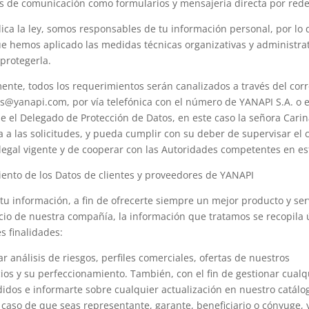
s de comunicación como formularios y mensajería directa por redes
dica la ley, somos responsables de tu información personal, por lo
e hemos aplicado las medidas técnicas organizativas y administrat
protegerla.
nte, todos los requerimientos serán canalizados a través del cor
s@yanapi.com, por vía telefónica con el número de YANAPI S.A. o e
que el Delegado de Protección de Datos, en este caso la señora Cari
 a las solicitudes, y pueda cumplir con su deber de supervisar el
legal vigente y de cooperar con las Autoridades competentes en es
iento de los Datos de clientes y proveedores de YANAPI
tu información, a fin de ofrecerte siempre un mejor producto y serv
ocio de nuestra compañía, la información que tratamos se recopila
s finalidades:
zar análisis de riesgos, perfiles comerciales, ofertas de nuestros
ios y su perfeccionamiento. También, con el fin de gestionar cual
edidos e informarte sobre cualquier actualización en nuestro catálo
 caso de que seas representante, garante, beneficiario o cónyuge, 