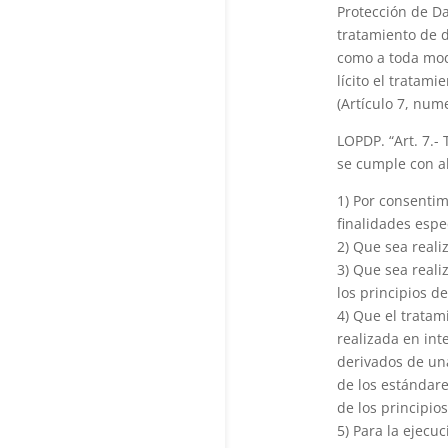
Protección de Da
tratamiento de d
como a toda moda
lícito el tratam
(Artículo 7, numer
LOPDP. “Art. 7.- 
se cumple con al
1) Por consentim
finalidades espec
2) Que sea reali
3) Que sea reali
los principios de
4) Que el trata
realizada en int
derivados de un
de los estándar
de los principios
5) Para la ejecu