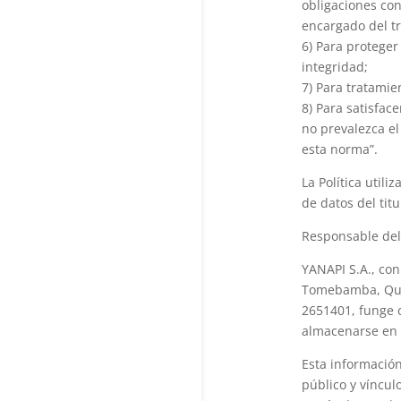
obligaciones con
encargado del tr
6) Para proteger
integridad;
7) Para tratamie
8) Para satisfac
no prevalezca el
esta norma”.
La Política utili
de datos del tit
Responsable del
YANAPI S.A., con
Tomebamba, Quit
2651401, funge 
almacenarse en 
Esta informació
público y víncul