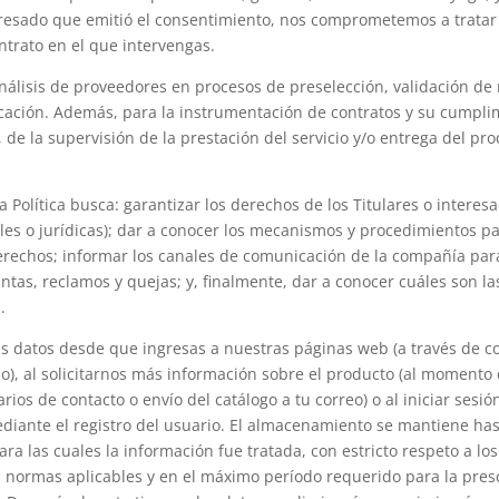
teresado que emitió el consentimiento, nos comprometemos a tratar
ontrato en el que intervengas.
nálisis de proveedores en procesos de preselección, validación de 
ficación. Además, para la instrumentación de contratos y su cumpli
 de la supervisión de la prestación del servicio y/o entrega del pr
la Política busca: garantizar los derechos de los Titulares o interes
es o jurídicas); dar a conocer los mecanismos y procedimientos p
erechos; informar los canales de comunicación de la compañía par
ntas, reclamos y quejas; y, finalmente, dar a conocer cuáles son las
.
 datos desde que ingresas a nuestras páginas web (a través de co
o), al solicitarnos más información sobre el producto (al momento 
rios de contacto o envío del catálogo a tu correo) o al iniciar sesi
diante el registro del usuario. El almacenamiento se mantiene ha
para las cuales la información fue tratada, con estricto respeto a lo
 normas aplicables y en el máximo período requerido para la presc