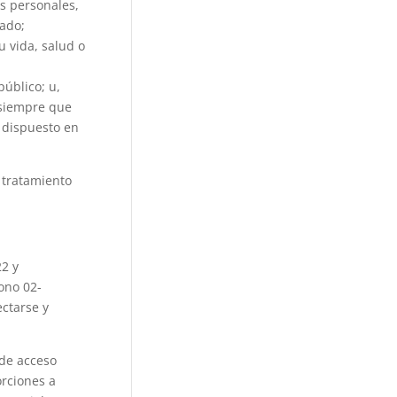
s personales,
tado;
u vida, salud o
úblico; u,
, siempre que
o dispuesto en
r tratamiento
22 y
ono 02-
ctarse y
 de acceso
orciones a