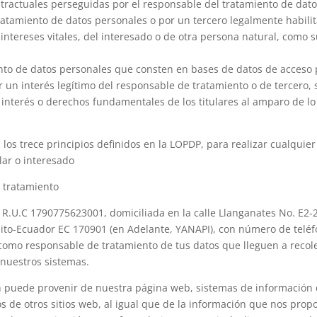
tractuales perseguidas por el responsable del tratamiento de dato
atamiento de datos personales o por un tercero legalmente habili
 intereses vitales, del interesado o de otra persona natural, como s
nto de datos personales que consten en bases de datos de acceso p
er un interés legítimo del responsable de tratamiento o de tercero
 interés o derechos fundamentales de los titulares al amparo de l
za los trece principios definidos en la LOPDP, para realizar cualquie
ular o interesado
 tratamiento
 R.U.C 1790775623001, domiciliada en la calle Llanganates No. E2-
o-Ecuador EC 170901 (en Adelante, YANAPI), con número de teléf
como responsable de tratamiento de tus datos que lleguen a recole
nuestros sistemas.
n puede provenir de nuestra página web, sistemas de información
os de otros sitios web, al igual que de la información que nos prop