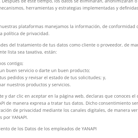
. Después de este tiempo, los datos se eliminarán, anonimizarán 
mecanismos, herramientas y estrategias implementadas y definida
nuestras plataformas manejamos la información, de conformidad c
a política de privacidad.
dades del tratamiento de tus datos como cliente o proveedor, de ma
nte lista sea taxativa, están:
nos contigo;
 un buen servicio o darte un buen producto;
tus pedidos y revisar el estado de tus solicitudes; y,
ar nuestros productos y servicios.
nte y dar clic en aceptar en la página web, declaras que conoces e
PI de manera expresa a tratar tus datos. Dicho consentimiento se
ración de privacidad mediante los canales digitales, de manera ver
os por YANAPI.
miento de los Datos de los empleados de YANAPI