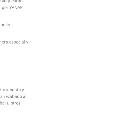
o bloquearán,
s por YANAPI
on lo
nera especial y
l documento y
rá recabado al
bal u otros