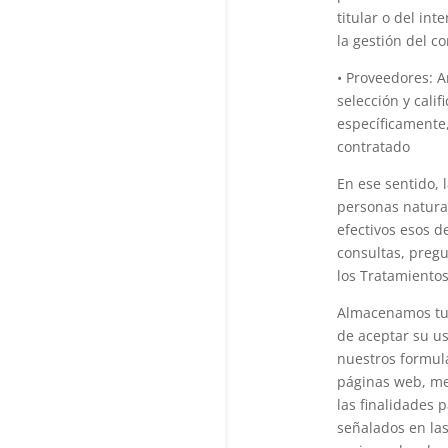
titular o del in
la gestión del c
• Proveedores: A
selección y cali
específicamente,
contratado
En ese sentido, 
personas natural
efectivos esos d
consultas, pregu
los Tratamientos
Almacenamos tus
de aceptar su us
nuestros formula
páginas web, me
las finalidades 
señalados en las