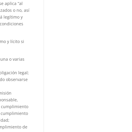
e aplica “al
zados o no, así
á legítimo y
 condiciones
o y lícito si
 una o varias
ligación legal;
ndo observarse
misión
sponsable,
l cumplimiento
l cumplimiento
idad;
umplimiento de