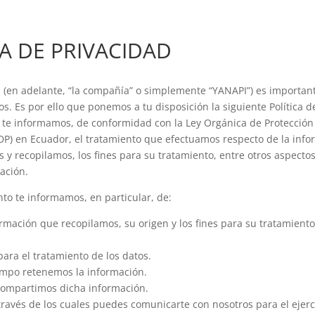
CA DE PRIVACIDAD
. (en adelante, “la compañía” o simplemente “YANAPI”) es importan
os. Es por ello que ponemos a tu disposición la siguiente Política d
l te informamos, de conformidad con la Ley Orgánica de Protección
DP) en Ecuador, el tratamiento que efectuamos respecto de la inf
 y recopilamos, los fines para su tratamiento, entre otros aspecto
ación.
to te informamos, en particular, de:
formación que recopilamos, su origen y los fines para su tratamien
para el tratamiento de los datos.
iempo retenemos la información.
compartimos dicha información.
través de los cuales puedes comunicarte con nosotros para el ejerc