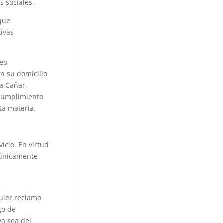
 sociales.
 que
ivas
reo
n su domicilio
na Cañar,
 cumplimiento
ta materia.
icio. En virtud
 únicamente
quier reclamo
go de
ya sea del