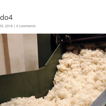
ado4
29, 2018
|
0 comments